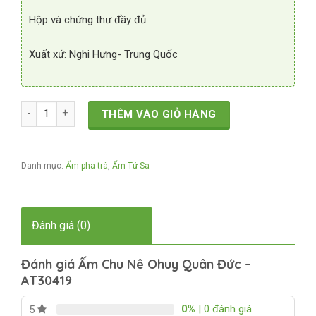
Hộp và chứng thư đầy đủ
Xuất xứ: Nghi Hưng- Trung Quốc
Ấm Chu Nê Ohuy Quân Đức - AT30419 số lượng
THÊM VÀO GIỎ HÀNG
Danh mục:
Ấm pha trà
,
Ấm Tử Sa
Đánh giá (0)
Đánh giá Ấm Chu Nê Ohuy Quân Đức –
AT30419
0%
| 0 đánh giá
5