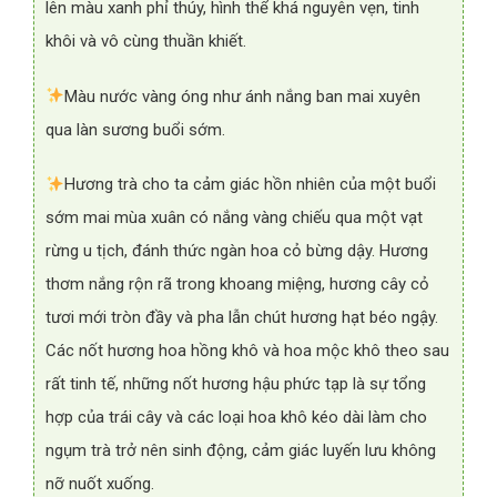
lên màu xanh phỉ thúy, hình thể khá nguyên vẹn, tinh
khôi và vô cùng thuần khiết.
Màu nước vàng óng như ánh nắng ban mai xuyên
qua làn sương buổi sớm.
Hương trà cho ta cảm giác hồn nhiên của một buổi
sớm mai mùa xuân có nắng vàng chiếu qua một vạt
rừng u tịch, đánh thức ngàn hoa cỏ bừng dậy. Hương
thơm nắng rộn rã trong khoang miệng, hương cây cỏ
tươi mới tròn đầy và pha lẫn chút hương hạt béo ngậy.
Các nốt hương hoa hồng khô và hoa mộc khô theo sau
rất tinh tế, những nốt hương hậu phức tạp là sự tổng
hợp của trái cây và các loại hoa khô kéo dài làm cho
ngụm trà trở nên sinh động, cảm giác luyến lưu không
nỡ nuốt xuống.