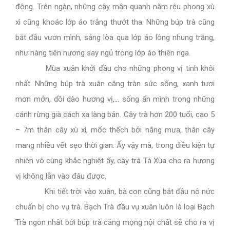
đông. Trên ngàn, những cây mận quanh năm rêu phong xù
xì cũng khoác lớp áo trắng thướt tha. Những búp trà cũng
bắt đầu vươn mình, sáng lòa qua lớp áo lông nhung trắng,
như nàng tiên nương say ngủ trong lớp áo thiên nga.
Mùa xuân khởi đầu cho những phong vị tinh khôi
nhất. Những búp trà xuân căng tràn sức sống, xanh tươi
mơn mởn, dồi dào hương vị,… sống ẩn mình trong những
cánh rừng già cách xa làng bản. Cây trà hơn 200 tuổi, cao 5
– 7m thân cây xù xì, mốc thếch bởi nắng mưa, thân cây
mang nhiều vết sẹo thời gian. Ấy vậy mà, trong điều kiện tự
nhiên vô cùng khắc nghiệt ấy, cây trà Tà Xùa cho ra hương
vị không lẫn vào đâu được.
Khi tiết trời vào xuân, bà con cũng bắt đầu nô nức
chuẩn bị cho vụ trà. Bạch Trà đầu vụ xuân luôn là loại Bạch
Trà ngon nhất bởi búp trà căng mọng nội chất sẽ cho ra vị