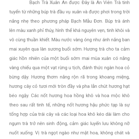
Bạch Trà Xuân An được Đây là An Viên Trà tinh
tuyển từ những búp trà đầu vụ xuân và được phơi trong trời
nắng nhẹ theo phương pháp Bạch Mẫu Đơn. Búp trà ánh
lên màu xanh phỉ thúy, hình thể khá nguyên vẹn, tinh khôi và
vô cùng thuần khiết. Màu nước vàng óng như ánh nắng ban
mai xuyên qua làn sương buổi sớm. Hương trà cho ta cảm
giác hồn nhiên của một buổi sớm mai mùa xuân có nắng
vàng chiếu qua một vạt rừng u tịch, đánh thức ngàn hoa cỏ
bừng dậy. Hương thơm nắng rộn rã trong khoang miệng,
hương cây cỏ tươi mới tròn đầy và pha lẫn chút hương hạt
béo ngậy. Các nốt hương hoa hồng khô và hoa mộc khô
theo sau rất tinh tế, những nốt hương hậu phức tạp là sự
tổng hợp của trái cây và các loại hoa khô kéo dài làm cho
ngụm trà trở nên sinh động, cảm giác luyến lưu không nỡ
nuốt xuống. Vị trà ngọt ngào như mật hoa, không chát và