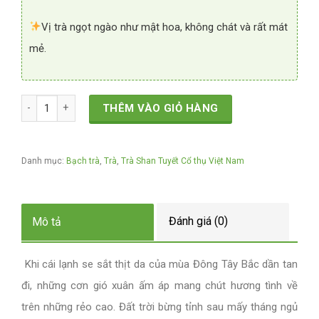
Vị trà ngọt ngào như mật hoa, không chát và rất mát
mẻ.
Bạch Trà Xuân An - Hương Vị Tình Xuân Tây Bắc số lượng
THÊM VÀO GIỎ HÀNG
Danh mục:
Bạch trà
,
Trà
,
Trà Shan Tuyết Cổ thụ Việt Nam
Đánh giá (0)
Mô tả
Khi cái lạnh se sắt thịt da của mùa Đông Tây Bắc dần tan
đi, những cơn gió xuân ấm áp mang chút hương tình về
trên những rẻo cao. Đất trời bừng tỉnh sau mấy tháng ngủ