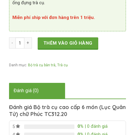
ống đựng trà cụ.
Miễn phí ship với đơn hàng trên 1 triệu.
Bộ trà cụ cao cấp 6 món (Lục Quân Tử) chữ Phúc TC312.20 số lượ
THÊM VÀO GIỎ HÀNG
Danh mục:
Bộ trà cụ bàn trà
,
Trà cụ
Đánh giá (0)
Đánh giá Bộ trà cụ cao cấp 6 món (Lục Quân
Tử) chữ Phúc TC312.20
0%
| 0 đánh giá
5
0%
| 0 đánh giá
4