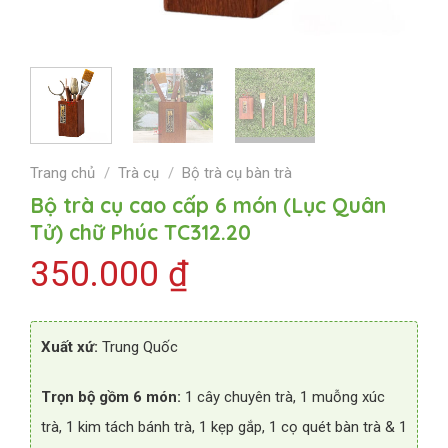
Trang chủ
/
Trà cụ
/
Bộ trà cụ bàn trà
Bộ trà cụ cao cấp 6 món (Lục Quân
Tử) chữ Phúc TC312.20
350.000
₫
Xuất xứ:
Trung Quốc
Trọn bộ gồm 6 món:
1 cây chuyên trà, 1 muỗng xúc
trà, 1 kim tách bánh trà, 1 kẹp gắp, 1 cọ quét bàn trà & 1